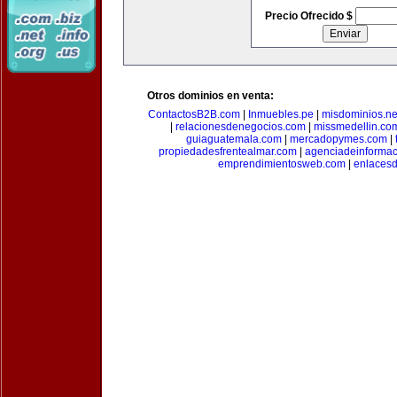
Precio Ofrecido $
Otros dominios en venta:
ContactosB2B.com
|
Inmuebles.pe
|
misdominios.ne
|
relacionesdenegocios.com
|
missmedellin.co
guiaguatemala.com
|
mercadopymes.com
|
propiedadesfrentealmar.com
|
agenciadeinforma
emprendimientosweb.com
|
enlaces