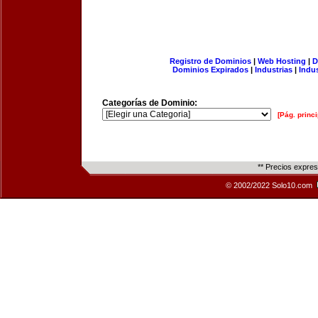
Registro de Dominios
|
Web Hosting
|
D
Dominios Expirados
|
Industrias
|
Indu
Categorías de Dominio:
[Pág. princi
** Precios expre
© 2002/2022 Solo10.com