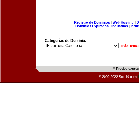
Registro de Dominios
|
Web Hosting
|
D
Dominios Expirados
|
Industrias
|
Indu
Categorías de Dominio:
[Pág. princi
** Precios expre
© 2002/2022 Solo10.com