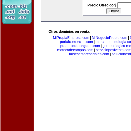
Precio Ofrecido $
Otros dominios en venta:
MiPropiaEmpresa.com
|
MiNegocioPropio.com
|
portalcomercios.com
|
mercadotecnologia.c
productordeseguros.com
|
guiaecologica.co
compradecampos.com
|
serviciopostventa.co
basesempresariales.com
|
soluciones