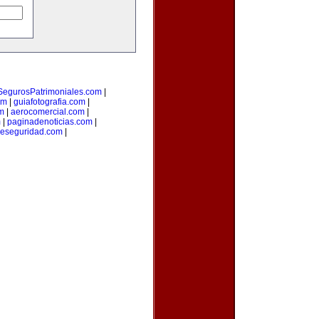
SegurosPatrimoniales.com
|
om
|
guiafotografia.com
|
m
|
aerocomercial.com
|
m
|
paginadenoticias.com
|
deseguridad.com
|