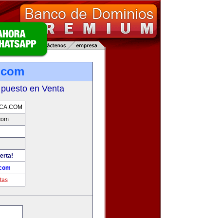
.com
 puesto en Venta
CA.COM
com
erta!
.com
tas